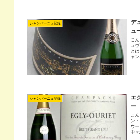
デ
シャンパーニュ記録
ュ
こん
ュヴ
とは
ャン
エ
シャンパーニュ記録
ー
こん
ン・
ウー
中々