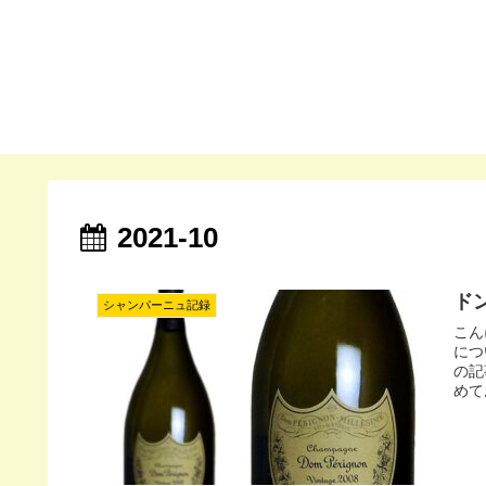
2021-10
ド
シャンパーニュ記録
こん
につ
の記
めて