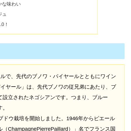
かな味わい
ジュ
.0！
ールで、先代のブノワ・パイヤールとともにワイン
パイヤール」は、先代ブノワの従兄弟にあたり、ブ
て設立されたネゴシアンです。つまり、ブルー
す。
ブドウ栽培を開始しました。1946年からピエール
mpagnePierrePaillard）」名でフランス国